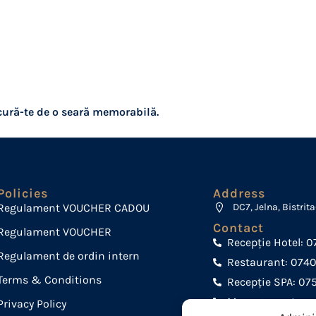
ucură-te de o seară memorabilă.
Policies
Address
Regulament VOUCHER CADOU
DC7, Jelna, Bistri
Contact
Regulament VOUCHER
Recepție Hotel: 0
Regulament de ordin intern
Restaurant: 074
Terms & Conditions
Recepție SPA: 07
Manager restaura
Privacy Policy