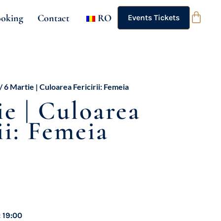
oking
Contact
RO
Events Tickets
/ 6 Martie | Culoarea Fericirii: Femeia
ie | Culoarea
ii: Femeia
 19:00