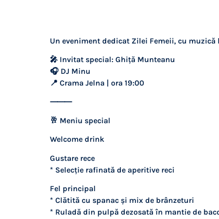
Un eveniment dedicat Zilei Femeii, cu muzică l
🎤 Invitat special: Ghiță Munteanu
🎧 DJ Minu
📍 Crama Jelna | ora 19:00
⸻
🥂 Meniu special
Welcome drink
Gustare rece
* Selecție rafinată de aperitive reci
Fel principal
* Clătită cu spanac și mix de brânzeturi
* Ruladă din pulpă dezosată în mantie de bac