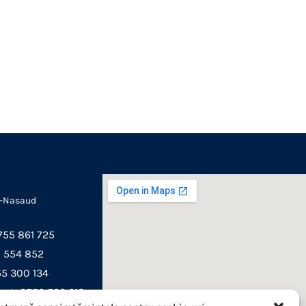
ta-Nasaud
755 861 725
0 554 852
55 300 134
nt: 0752 522 618