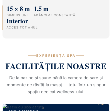
15 × 8 m
1,5 m
DIMENSIUNI
ADÂNCIME CONSTANTĂ
Interior
ACCES TOT ANUL
EXPERIENȚA SPA
FACILITĂȚILE NOASTRE
De la bazine și saune până la camera de sare și
momente de răsfăț la masaj — totul într-un singur
spațiu dedicat wellness-ului.
2
MAX. 6 PERSOANE