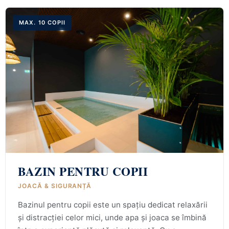
MAX. 10 COPII
BAZIN PENTRU COPII
JOACĂ & SIGURANȚĂ
Bazinul pentru copii este un spațiu dedicat relaxării
și distracției celor mici, unde apa și joaca se îmbină