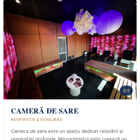
2
CAMERĂ DE SARE
RESPIRAȚIE & ECHILIBRU
Camera de sare este un spațiu dedicat relaxării și
respirației profunde. Microclimatul salin creează un