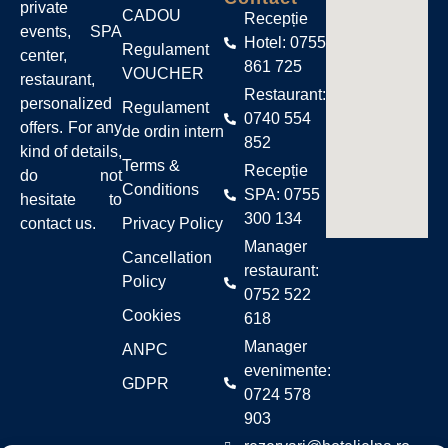
private
CADOU
Recepție
events, SPA
Hotel: 0755
Regulament
center,
861 725
VOUCHER
restaurant,
Restaurant:
personalized
Regulament
0740 554
offers. For any
de ordin intern
852
kind of details,
Terms &
Recepție
do not
Conditions
SPA: 0755
hesitate to
300 134
Privacy Policy
contact us.
Manager
Cancellation
restaurant:
Policy
0752 522
Cookies
618
Manager
ANPC
evenimente:
GDPR
0724 578
903
rezervari@hoteljelna.ro