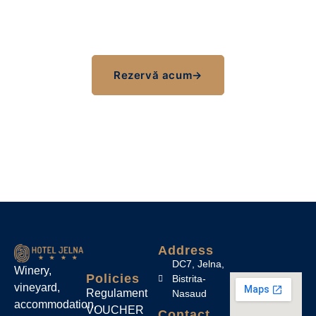
bazine, saune și momente de liniște, la doar câteva
minute de Bistrița.
Rezervă acum
→
Sună la SPA · 0755 300 134
Address
DC7, Jelna,
Winery,
Policies
Bistrita-
vineyard,
Regulament
Nasaud
accommodation,
VOUCHER
Contact