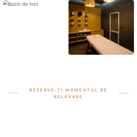
REZERVĂ-ȚI MOMENTUL DE
RELAXARE
O EXPERIENȚĂ SPA PE
MĂSURĂ
Răsfață-te cu o zi de wellness la Hotel Jelna —